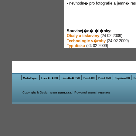
- nevhodn� pro fotografie a jemn� ras
Souvisej�c� �l�nky:
Obaly a tiskoviny
(24.02.2009)
Technologie v�roby
(24.02.2009)
Typ disku
(24.02.2009)
|
|
|
|
|
|
|
Media Expert
Lisov�n� CD
Lisov�n� DVD
Potisk CD
Potisk DVD
Duplikace CD
D
| Copyright & Design
| Powered
|
Media Expert, s.r.o.
phpRS
PageRank