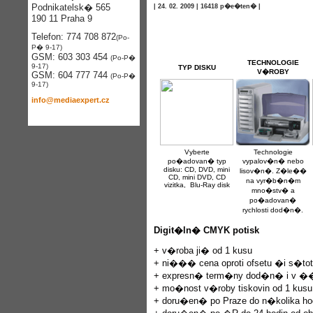
Podnikatelsk� 565
| 24. 02. 2009 | 16418 p�e�ten� |
190 11 Praha 9
Telefon: 774 708 872
(Po-
P� 9-17)
GSM: 603 303 454
(Po-P�
TECHNOLOGIE
9-17)
TYP DISKU
V�ROBY
GSM: 604 777 744
(Po-P�
9-17)
info@mediaexpert.cz
Vyberte
Technologie
po�adovan� typ
vypalov�n� nebo
disku: CD, DVD, mini
lisov�n�. Z�le��
CD, mini DVD, CD
na vyr�b�n�m
vizitka, Blu-Ray disk
mno�stv� a
po�adovan�
rychlosti dod�n�.
Digit�ln� CMYK potisk
+ v�roba ji� od 1 kusu
+ ni��� cena oproti ofsetu �i s�toti
+ expresn� term�ny dod�n� i v ��
+ mo�nost v�roby tiskovin od 1 kusu
+ doru�en� po Praze do n�kolika h