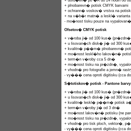
+ doru�en� po �R do 24 hodin od 
+ plnobarevn� potisk CMYK barvami
+ ochrann� voskov� vrstva na potisk
+ na v�b�r matn� a leskl� varianta 
- mo�nost tisku pouze na vypalovan
Ofsetov� CMYK potisk
+ v�roba ji� od 100 kus� (pr�zdn�
+ u lisovan�ch disk� ji� od 300 ku
+ kvalitn� p��m� plnobarevn� poti
+ mo�nost leskl�ho lakov�n� potis
+ term�n v�roby cca 5 dn�
+ mo�nost tisku na pr�zdn�, vypalo
+ vhodn� pro fotografie a jemn� rastr
- vy��� cena oproti digitisku (cca do
S�totiskov� potisk - Pantone barvy
+ v�roba ji� od 100 kus� (pr�zdn�
+ u lisovan�ch disk� ji� od 300 ku
+ kvalitn� leskl� p��m� potisk a� 
+ term�n v�roby ji� od 3 dn�
+ mo�nost lakov�n� potisku (ne pa
+ mo�nost tisku na pr�zdn�, vypalo
+ vhodn� pro tisk ploch, vektor�, p
- vy��� cena oproti digitisku (cca do