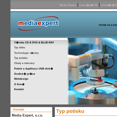
|
|
Media Expert
Lisov�n� CD
Lisov�n� 
POTISK CD & DV
*
V�roba CD
& DVD & BLUE
-RAY
*
Typ disku
*
Technologie v�roby
*
Typ potisku
*
Obaly a tiskoviny
*
Potisk a duplikace USB disk�
*
Grafick� pr�ce
*
Webdesign
*
O firm�
*
Kontakt
Kontakt
Typ potisku
Media Expert, s.r.o.